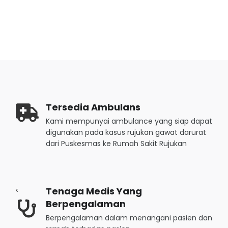
KLASTER DUKUNGAN PELAYANAN LINTAS KLASTER
Pelayanan Kesehatan Gigi dan Mulut
Kefarmasian
Pelayanan Gawat Darurat
Pelayanan Laboratorium Kesehatan Masyarakat
Pelayanan Rawat Inap
Tersedia Ambulans
Pelayanan Krisis Kesehatan
Kami mempunyai ambulance yang siap dapat
digunakan pada kasus rujukan gawat darurat
Pelayanan Rehabilitasi Medik Dasar
dari Puskesmas ke Rumah Sakit Rujukan
Tenaga Medis Yang
<
Berpengalaman
Berpengalaman dalam menangani pasien dan